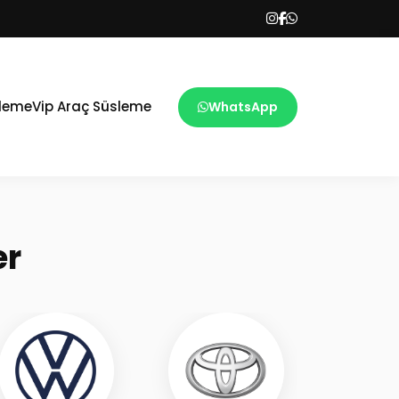
sleme
Vip Araç Süsleme
WhatsApp
er