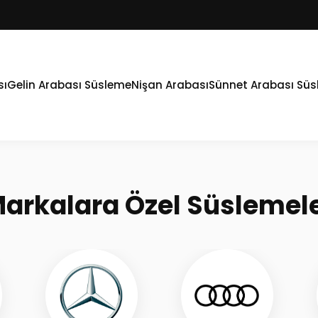
sı
Gelin Arabası Süsleme
Nişan Arabası
Sünnet Arabası Sü
arkalara Özel Süslemel