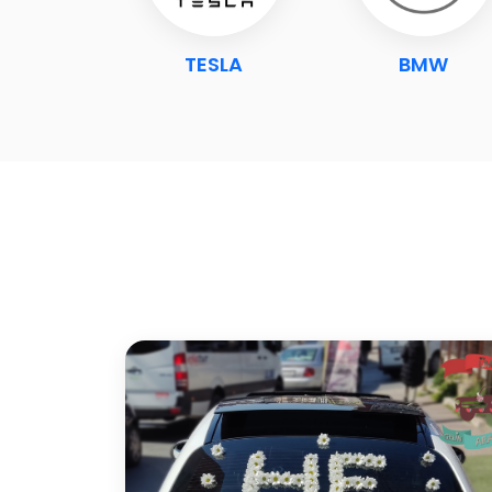
OGG
TESLA
BMW