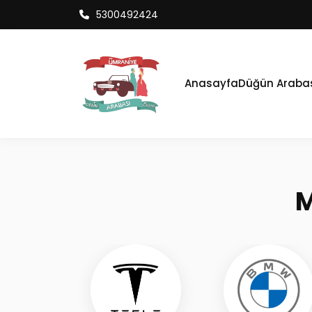
5300492424
Anasayfa
Düğün Araba
M