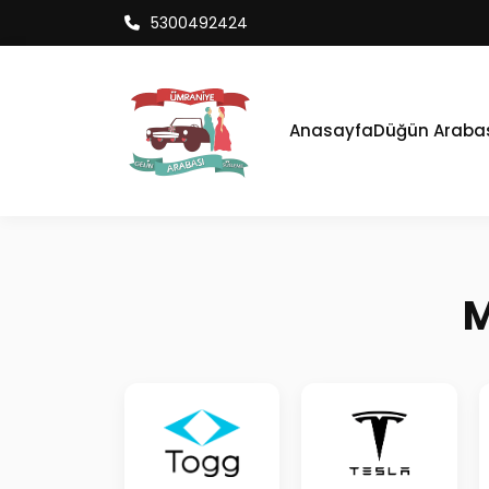
5300492424
Anasayfa
Düğün Araba
M