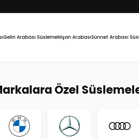
sı
Gelin Arabası Süsleme
Nişan Arabası
Sünnet Arabası Sü
arkalara Özel Süslemel