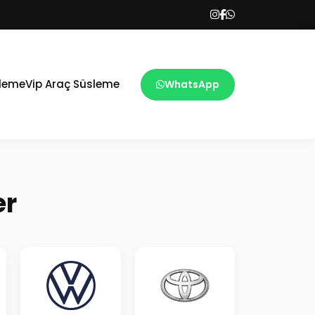
sleme
Vip Araç Süsleme
WhatsApp
er